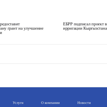
редоставит
ЕБРР подписал проект в
ану грант на улучшение
ирригации Кыргызстана
и
Услуги
О компании
Новости